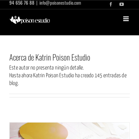
94 656 76 88
|
info@poisonestudio.com
Saltar
Facebook
YouTub
al
contenido
Acerca de
Katrin Poison Estudio
Este autor no presenta ningún detalle.
Hasta ahora Katrin Poison Estudio ha creado 145 entradas de
blog.