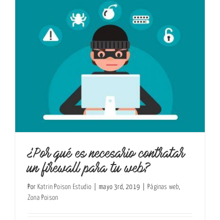
¿Por qué es necesario contratar
un firewall para tu web?
Por
Katrin Poison Estudio
|
mayo 3rd, 2019
|
Páginas web
,
Zona Poison