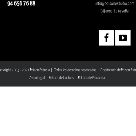
94 656 76 88
info@poisonestudio.com
Déjanos tu reseña
opyright 2003 - 2021 Poison Estudio | Todos los derechos reservados |
Diseño web
de Poison Est
Aviso Legal
|
Política de Cookies
|
Política de Privacidad