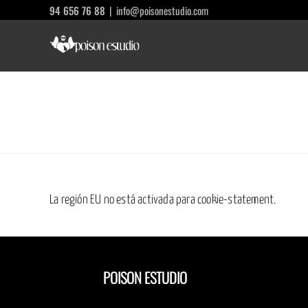
Saltar
94 656 76 88
|
info@poisonestudio.com
al
contenido
La región EU no está activada para cookie-statement.
POISON ESTUDIO