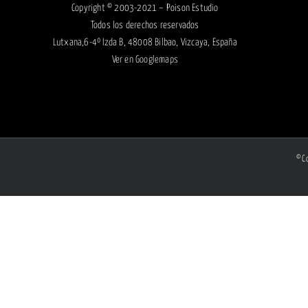
Copyright © 2003-2021 – Poison Estudio
Todos los derechos reservados
Lutxana,6-4º Izda B, 48008 Bilbao, Vizcaya, España
Ver en
Googlemaps
© C