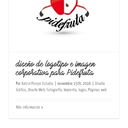
diseño de logotipo e imagen
corporativa para Pidefruta
Por
Katrin Poison Estudio
|
noviembre 15th, 2016
|
Diseño
Gráfico
,
Diseño Web
,
Fotografía
,
Imprenta
,
logos
,
Páginas web
Más información