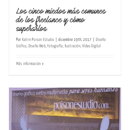
Los cinco miedos más comunes
de los freelance y cómo
superarlos
Por
Katrin Poison Estudio
|
diciembre 19th, 2017
|
Diseño
Gráfico
,
Diseño Web
,
Fotografía
,
Ilustración
,
Vídeo Digital
Más información