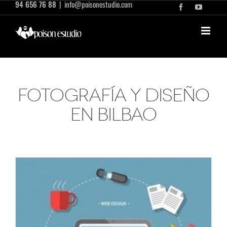
94 656 76 88
|
info@poisonestudio.com
Saltar
Facebook
YouTub
al
contenido
Fotografía y diseño
en Bilbao