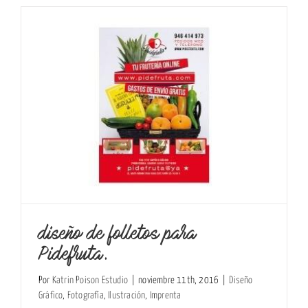
diseño de folletos para
Pidefruta.
Por
Katrin Poison Estudio
|
noviembre 11th, 2016
|
Diseño
Gráfico
,
Fotografía
,
Ilustración
,
Imprenta