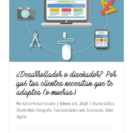
¿Desarrollador o diseñador? Por
qué tus clientes necesitan que te
adaptes (o mueras)
Por
Katrin Poison Estudio
|
febrero 1st, 2018
|
Diseño Gráfico
,
Diseño Web
,
Fotografía
,
Funcionalidades web
,
Ilustración
,
Vídeo
Digital