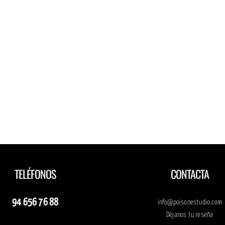
TELÉFONOS
CONTACTA
94 656 76 88
info@poisonestudio.com
Déjanos tu reseña