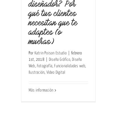
diseñador? Por
qué tus clientes
necesitan que te
adaptes (o
mueras)
Por
Katrin Poison Estudio
|
febrero
1st, 2018
|
Diseño Gráfico
,
Diseño
Web
,
Fotografía
,
Funcionalidades web
,
Ilustración
,
Vídeo Digital
Más información