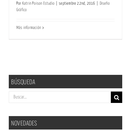
Por
Katrin Poison Estudio
|
septiembre 22nd, 2016
|
Diseño
Gráfico
Más información
BÚSQUEDA
Buscar:
NOVEDADES