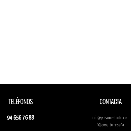
TELÉFONOS
CONTACTA
94 656 76 88
info@poisonestudio.com
Déjanos tu reseña