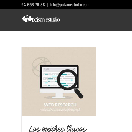
Saltar
94 656 76 88
|
info@poisonestudio.com
al
contenido
 para
dad en
Los mejores trucos