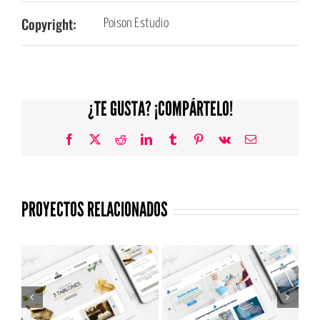
Copyright:
Poison Estudio
¿TE GUSTA? ¡COMPÁRTELO!
Facebook
X
Reddit
LinkedIn
Tumblr
Pinterest
Vk
Correo
electrónico
PROYECTOS RELACIONADOS
Página web para
Página web para