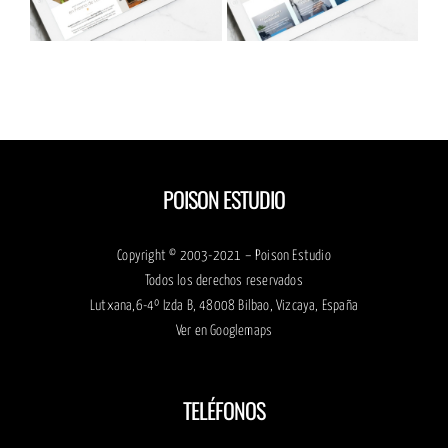
Medica4
Mayor Activo
POISON ESTUDIO
Copyright © 2003-2021 – Poison Estudio
Todos los derechos reservados
Lutxana,6-4º Izda B, 48008 Bilbao, Vizcaya, España
Ver en
Googlemaps
TELÉFONOS