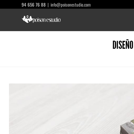
Saltar
94 656 76 88
|
info@poisonestudio.com
al
contenido
DISEÑO
Ver
imagen
más
grande