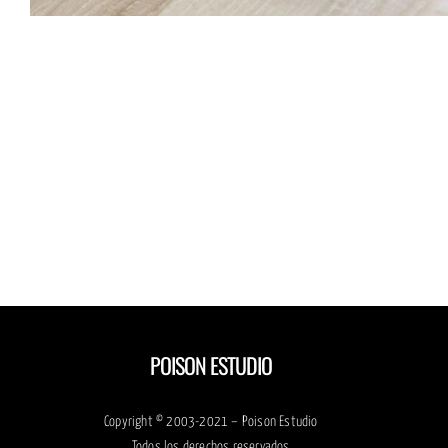
Dis
d
logot
pa
May
Acti
POISON ESTUDIO
Copyright © 2003-2021 – Poison Estudio
Todos los derechos reservados