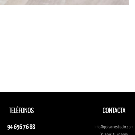
Diseño
eño
Diseño
Diseño
Diseño
de
e
de
de
de
logotipo
ipo
logotipo
tarjetas
logotipo
para la
ra
para
de visita
para
cantera
or
Bombas
para Eba
Mayor
de la
vo
Trief
Homes
Activo
fruta
TELÉFONOS
CONTACTA
94 656 76 88
info@poisonestudio.com
Déjanos tu reseña