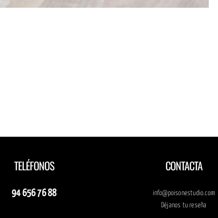
Diseño
eño
Diseño
Diseño
Diseño
de
e
de
de
de
logotipo
ipo
logotipo
carpetas
logotipo
para la
ra
para
para
para
cantera
or
Bombas
Hasiera
Mayor
de la
vo
Trief
Bat
Activo
fruta
TELÉFONOS
CONTACTA
94 656 76 88
info@poisonestudio.com
Déjanos tu reseña