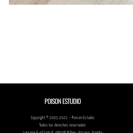
Dis
d
logot
pa
May
Acti
POISON ESTUDIO
Copyright © 2003-2021 – Poison Estudio
Todos los derechos reservados
Lutxana,6-4º Izda B, 48008 Bilbao, Vizcaya, España