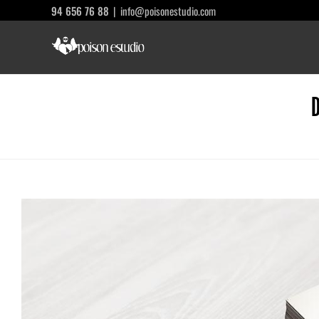
Saltar
94 656 76 88
|
info@poisonestudio.com
al
contenido
D
Ver
imagen
más
grande