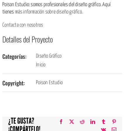
Poison Estudio: somos profesionales del diseño gráfico. Aquí
tienes
más información sobre diseño gráfico.
Contacta con nosotros
Detalles del Proyecto
Categorías:
Diseño Gráfico
Inicio
Copyright:
Poison Estudio
¿TE GUSTA?
Facebook
X
Reddit
LinkedIn
Tumblr
Pinteres
¡COMPÁRTELO!
Vk
Correo