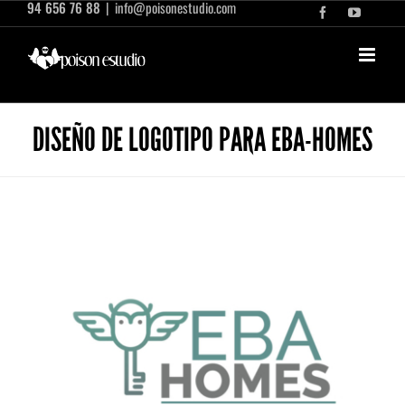
94 656 76 88
|
info@poisonestudio.com
Saltar
Facebook
YouTub
al
contenido
DISEÑO DE LOGOTIPO PARA EBA-HOMES
Ver
imagen
más
grande