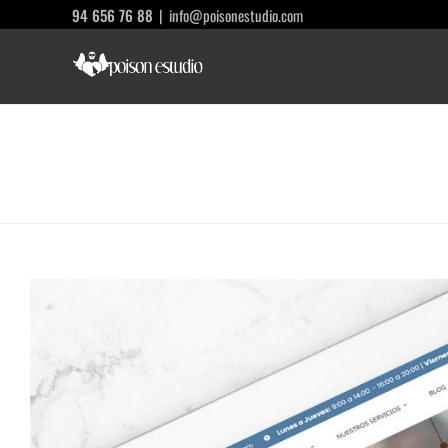
Saltar
94 656 76 88
|
info@poisonestudio.com
al
contenido
Ver
imagen
más
grande