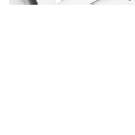
Pág
we
pa